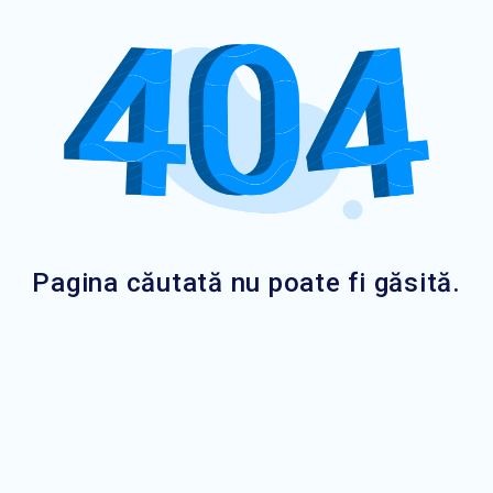
Pagina căutată nu poate fi găsită.
Bugetare Participativă